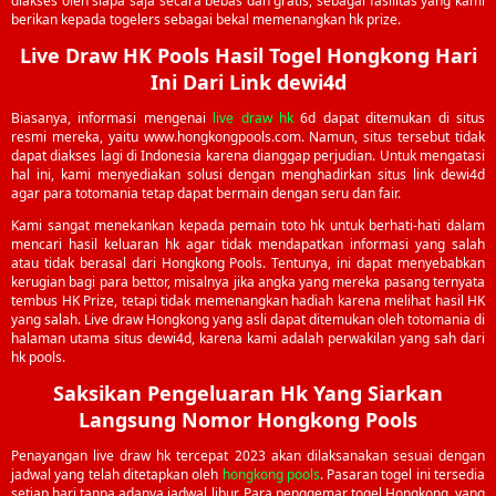
diakses oleh siapa saja secara bebas dan gratis, sebagai fasilitas yang kami
berikan kepada togelers sebagai bekal memenangkan hk prize.
Live Draw HK Pools Hasil Togel Hongkong Hari
Ini Dari Link dewi4d
Biasanya, informasi mengenai
live draw hk
6d dapat ditemukan di situs
resmi mereka, yaitu www.hongkongpools.com. Namun, situs tersebut tidak
dapat diakses lagi di Indonesia karena dianggap perjudian. Untuk mengatasi
hal ini, kami menyediakan solusi dengan menghadirkan situs link dewi4d
agar para totomania tetap dapat bermain dengan seru dan fair.
Kami sangat menekankan kepada pemain toto hk untuk berhati-hati dalam
mencari hasil keluaran hk agar tidak mendapatkan informasi yang salah
atau tidak berasal dari Hongkong Pools. Tentunya, ini dapat menyebabkan
kerugian bagi para bettor, misalnya jika angka yang mereka pasang ternyata
tembus HK Prize, tetapi tidak memenangkan hadiah karena melihat hasil HK
yang salah. Live draw Hongkong yang asli dapat ditemukan oleh totomania di
halaman utama situs dewi4d, karena kami adalah perwakilan yang sah dari
hk pools.
Saksikan Pengeluaran Hk Yang Siarkan
Langsung Nomor Hongkong Pools
Penayangan live draw hk tercepat 2023 akan dilaksanakan sesuai dengan
jadwal yang telah ditetapkan oleh
hongkong pools
. Pasaran togel ini tersedia
setiap hari tanpa adanya jadwal libur. Para penggemar togel Hongkong, yang