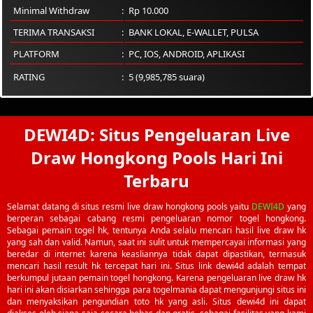
Minimal Withdraw
Rp 10.000
TERIMA TRANSAKSI
BANK LOKAL, E-WALLET, PULSA
PLATFORM
PC
,
IOS
,
ANDROID
,
APLIKASI
RATING
5 (9,985,785 suara)
DEWI4D: Situs Pengeluaran Live
Draw Hongkong Pools Hari Ini
Terbaru
Selamat datang di situs resmi live draw hongkong pools yaitu
DEWI4D
yang
berperan sebagai cabang resmi pengeluaran nomor togel hongkong.
Sebagai pemain togel hk, tentunya Anda selalu mencari hasil live draw hk
yang sah dan valid. Namun, saat ini sulit untuk mempercayai informasi yang
beredar di internet karena keasliannya tidak dapat dipastikan, termasuk
mencari hasil result hk tercepat hari ini. Situs link dewi4d adalah tempat
berkumpul jutaan pemain togel hongkong. Karena pengeluaran live draw hk
hari ini akan disiarkan sehingga para togelmania dapat mengunjungi situs ini
dan menyaksikan pengundian toto hk yang asli. Situs dewi4d ini dapat