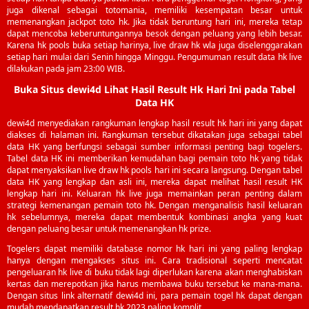
juga dikenal sebagai totomania, memiliki kesempatan besar untuk
memenangkan jackpot toto hk. Jika tidak beruntung hari ini, mereka tetap
dapat mencoba keberuntungannya besok dengan peluang yang lebih besar.
Karena hk pools buka setiap harinya, live draw hk wla juga diselenggarakan
setiap hari mulai dari Senin hingga Minggu. Pengumuman result data hk live
dilakukan pada jam 23:00 WIB.
Buka Situs dewi4d Lihat Hasil Result Hk Hari Ini pada Tabel
Data HK
dewi4d menyediakan rangkuman lengkap hasil result hk hari ini yang dapat
diakses di halaman ini. Rangkuman tersebut dikatakan juga sebagai tabel
data HK yang berfungsi sebagai sumber informasi penting bagi togelers.
Tabel data HK ini memberikan kemudahan bagi pemain toto hk yang tidak
dapat menyaksikan live draw hk pools hari ini secara langsung. Dengan tabel
data HK yang lengkap dan asli ini, mereka dapat melihat hasil result HK
lengkap hari ini. Keluaran hk live juga memainkan peran penting dalam
strategi kemenangan pemain toto hk. Dengan menganalisis hasil keluaran
hk sebelumnya, mereka dapat membentuk kombinasi angka yang kuat
dengan peluang besar untuk memenangkan hk prize.
Togelers dapat memiliki database nomor hk hari ini yang paling lengkap
hanya dengan mengakses situs ini. Cara tradisional seperti mencatat
pengeluaran hk live di buku tidak lagi diperlukan karena akan menghabiskan
kertas dan merepotkan jika harus membawa buku tersebut ke mana-mana.
Dengan situs link alternatif dewi4d ini, para pemain togel hk dapat dengan
mudah mendapatkan result hk 2023 paling komplit.