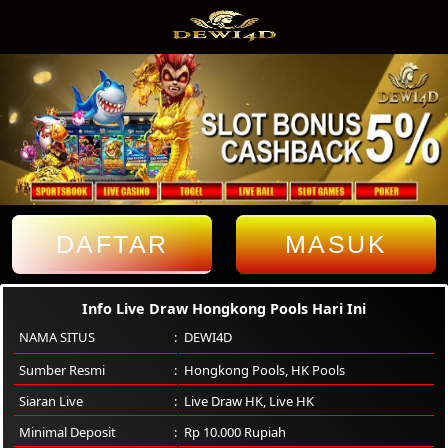
DAFTAR
MASUK
Info Live Draw Hongkong Pools Hari Ini
NAMA SITUS
DEWI4D
Sumber Resmi
Hongkong Pools, HK Pools
Siaran Live
Live Draw HK, Live HK
Minimal Deposit
Rp 10.000 Rupiah